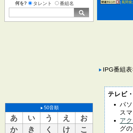
|
風間俊
何を?
タレント
番組名
IPG番組
テレビ
パソ
50音順
スマ
あ
い
う
え
お
アク
グの
か
き
く
け
こ