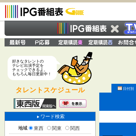
好きなタレントの
テレビ出演予定を
チェックできるよ。
もちろん毎日更新中！
タレントスケジュール
日付別
ワード検索
地域
東西
関東
関西