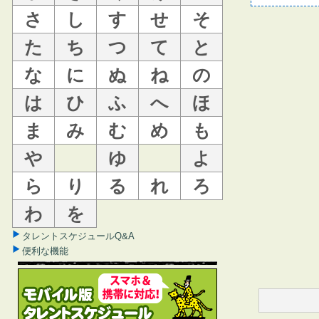
さ
し
す
せ
そ
た
ち
つ
て
と
な
に
ぬ
ね
の
は
ひ
ふ
へ
ほ
ま
み
む
め
も
や
ゆ
よ
ら
り
る
れ
ろ
わ
を
タレントスケジュールQ&A
便利な機能