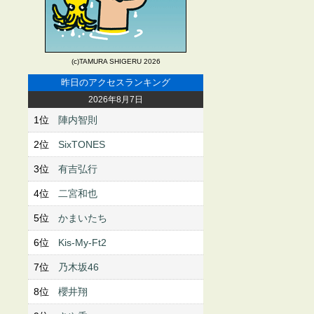
(c)TAMURA SHIGERU 2026
昨日のアクセスランキング
2026年8月7日
1位
陣内智則
2位
SixTONES
3位
有吉弘行
4位
二宮和也
5位
かまいたち
6位
Kis-My-Ft2
7位
乃木坂46
8位
櫻井翔