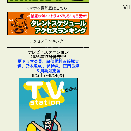
©I
スマホ＆携帯版はこちら！
アクセスランキング！
テレビ・ステーション
2026年17号発売中!
夏ドラマ会見、猪俣周杜＆篠塚大
輝、乃木坂46、超特急、正門良規
＆川島如恵留
8/1(土)～8/14(金)