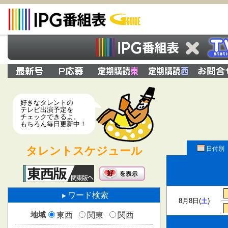
好きなタレントの
テレビ出演予定を
チェックできるよ。
もちろん毎日更新中！
タレントスケジュール
日付別
ワード検索
8月8日(
土
)
地域
東西
関東
関西