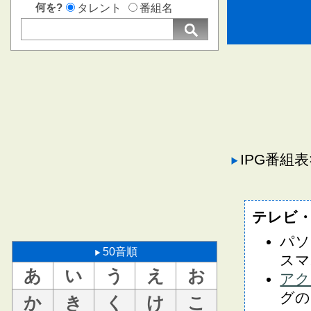
何を?
タレント
番組名
IPG番組
テレビ
パソ
50音順
スマ
あ
い
う
え
お
アク
グの
か
き
く
け
こ