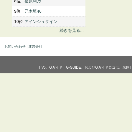
8位
指原莉乃
9位
乃木坂46
10位
アインシュタイン
続きを見る...
お問い合わせ
|
運営会社
TiVo、Gガイド、G-GUIDE、およびGガイドロゴは、米国