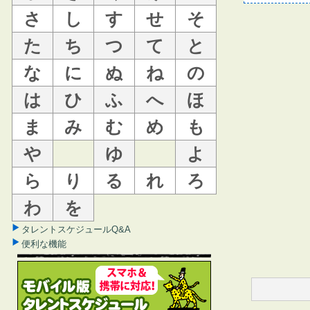
さ
し
す
せ
そ
た
ち
つ
て
と
な
に
ぬ
ね
の
は
ひ
ふ
へ
ほ
ま
み
む
め
も
や
ゆ
よ
ら
り
る
れ
ろ
わ
を
タレントスケジュールQ&A
便利な機能