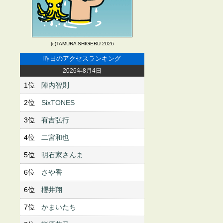
(c)TAMURA SHIGERU 2026
昨日のアクセスランキング
2026年8月4日
1位
陣内智則
2位
SixTONES
3位
有吉弘行
4位
二宮和也
5位
明石家さんま
6位
さや香
6位
櫻井翔
7位
かまいたち