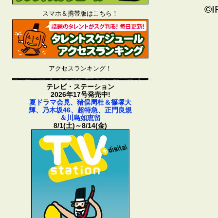
©I
スマホ＆携帯版はこちら！
アクセスランキング！
テレビ・ステーション
2026年17号発売中!
夏ドラマ会見、猪俣周杜＆篠塚大
輝、乃木坂46、超特急、正門良規
＆川島如恵留
8/1(土)～8/14(金)